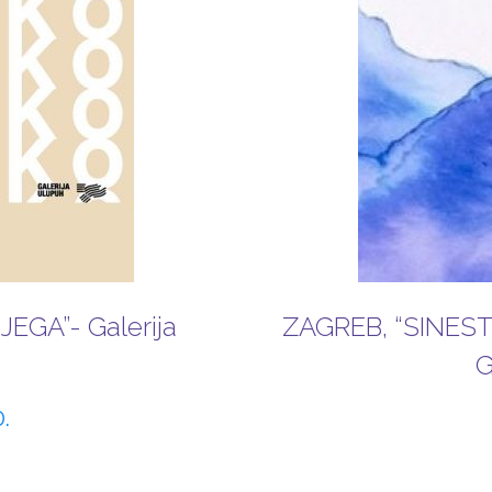
EGA”- Galerija
ZAGREB, “SINEST
G
.