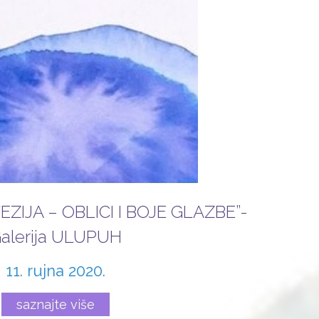
EZIJA – OBLICI I BOJE GLAZBE”-
alerija ULUPUH
11. rujna 2020.
saznajte više