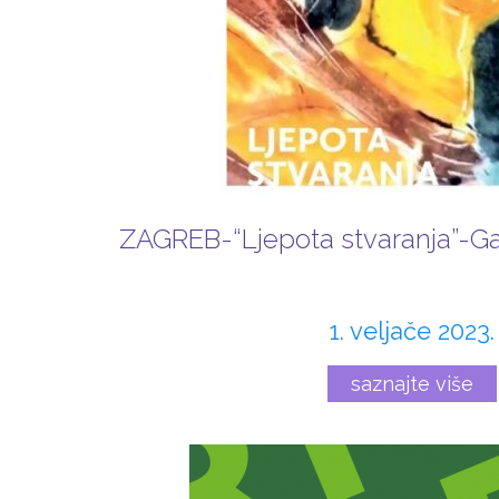
ZAGREB-“Ljepota stvaranja”-G
1. veljače 2023.
saznajte više