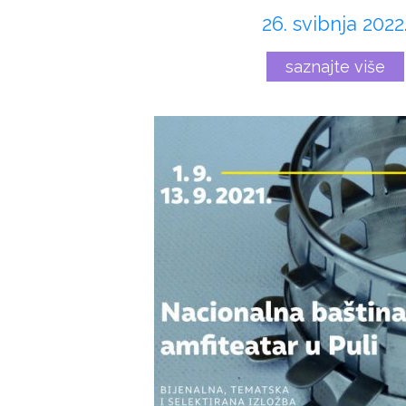
26. svibnja 2022
saznajte više