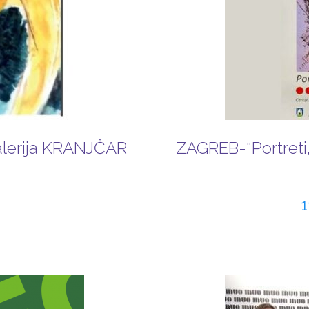
alerija KRANJČAR
ZAGREB-“Portreti,
1