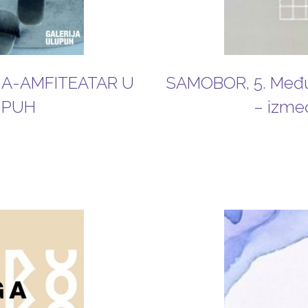
NA-AMFITEATAR U
SAMOBOR, 5. Međuna
LUPUH
– izmeđ