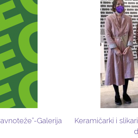
avnoteže”-Galerija
Keramičarki i slika
d