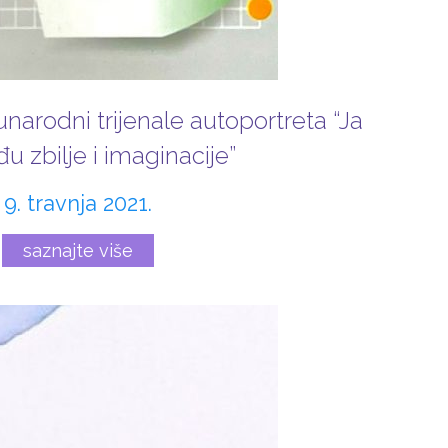
rodni trijenale autoportreta “Ja
u zbilje i imaginacije”
9. travnja 2021.
saznajte više