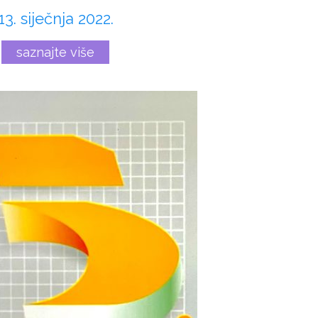
13. siječnja 2022.
saznajte više