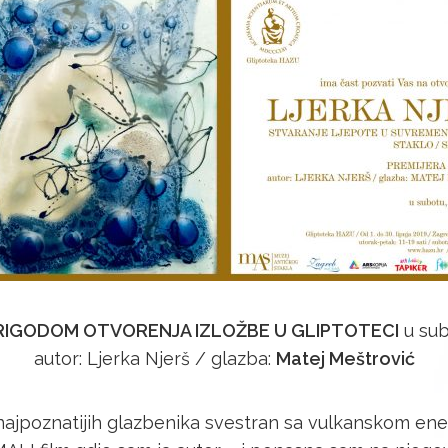
PRIGODOM OTVORENJA IZLOŽBE U GLIPTOTECI
u subo
autor: Ljerka Njerš / glazba:
Matej Meštrović
jpoznatijih glazbenika svestran sa vulkanskom ener