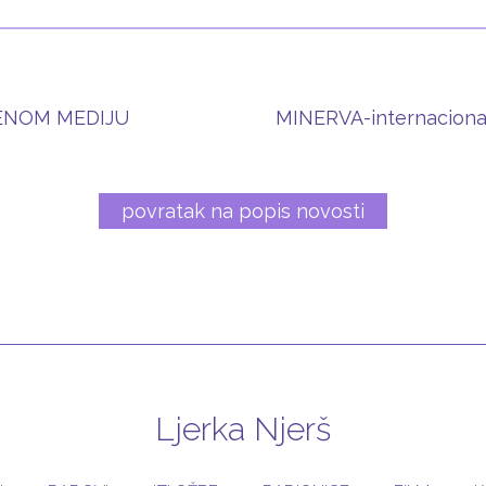
ENOM MEDIJU
MINERVA-internacionaln
povratak na popis novosti
Ljerka Njerš