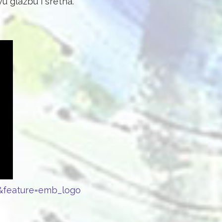
 glazbu i sretna.
&feature=emb_logo