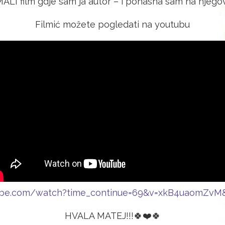
LI film gdje sam ja autor – i ponasna sam na njegovu
Filmić možete pogledati na youtubu
ube.com/watch?time_continue=69&v=xkB4uaomZvM
HVALA MATEJ!!!🍀❤️🍀