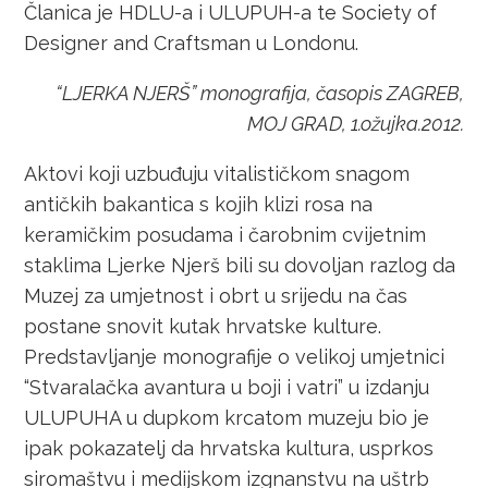
Članica je HDLU-a i ULUPUH-a te Society of
Designer and Craftsman u Londonu.
“LJERKA NJERŠ” monografija, časopis ZAGREB,
MOJ GRAD, 1.ožujka.2012.
Aktovi koji uzbuđuju vitalističkom snagom
antičkih bakantica s kojih klizi rosa na
keramičkim posudama i čarobnim cvijetnim
staklima Ljerke Njerš bili su dovoljan razlog da
Muzej za umjetnost i obrt u srijedu na čas
postane snovit kutak hrvatske kulture.
Predstavljanje monografije o velikoj umjetnici
“Stvaralačka avantura u boji i vatri” u izdanju
ULUPUHA u dupkom krcatom muzeju bio je
ipak pokazatelj da hrvatska kultura, usprkos
siromaštvu i medijskom izgnanstvu na uštrb