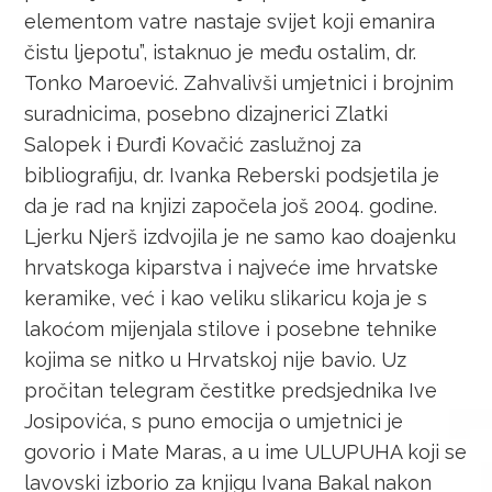
elementom vatre nastaje svijet koji emanira
čistu ljepotu”, istaknuo je među ostalim, dr.
Tonko Maroević. Zahvalivši umjetnici i brojnim
suradnicima, posebno dizajnerici Zlatki
Salopek i Đurđi Kovačić zaslužnoj za
bibliografiju, dr. Ivanka Reberski podsjetila je
da je rad na knjizi započela još 2004. godine.
Ljerku Njerš izdvojila je ne samo kao doajenku
hrvatskoga kiparstva i najveće ime hrvatske
keramike, već i kao veliku slikaricu koja je s
lakoćom mijenjala stilove i posebne tehnike
kojima se nitko u Hrvatskoj nije bavio. Uz
pročitan telegram čestitke predsjednika Ive
Josipovića, s puno emocija o umjetnici je
govorio i Mate Maras, a u ime ULUPUHA koji se
lavovski izborio za knjigu Ivana Bakal nakon