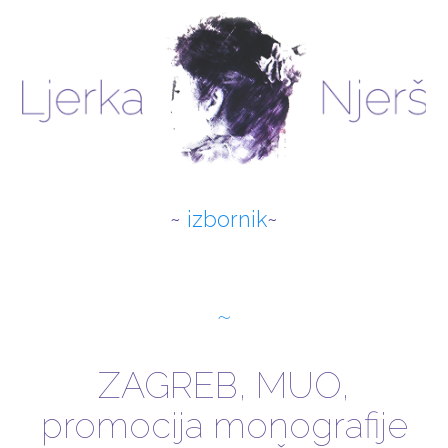
izbornik
O AUTORICI
NOVOSTI
ZAGREB, MUO,
RADOVI
promocija monografije