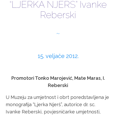
“LJERKA NJERŠ” Ivanke
IZLOŽBE
Reberski
RADIONICE
FILM
KONTAKT
15. veljače 2012.
ENGLISH
Promotori Tonko Marojević, Mate Maras, I.
Reberski
U Muzeju za umjetnost i obrt poredstavljena je
monografija “Ljerka Njerš”, autorice dr. sc.
Ivanke Reberski, povjesničarke umjetnosti,