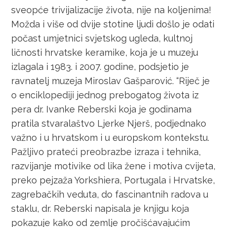
sveopće trivijalizacije života, nije na koljenima!
Možda i više od dvije stotine ljudi došlo je odati
počast umjetnici svjetskog ugleda, kultnoj
ličnosti hrvatske keramike, koja je u muzeju
izlagala i 1983. i 2007. godine, podsjetio je
ravnatelj muzeja Miroslav Gašparović. “Riječ je
o enciklopediji jednog prebogatog života iz
pera dr. Ivanke Reberski koja je godinama
pratila stvaralaštvo Ljerke Njerš, podjednako
važno i u hrvatskom i u europskom kontekstu.
Pažljivo prateći preobrazbe izraza i tehnika,
razvijanje motivike od lika žene i motiva cvijeta,
preko pejzaža Yorkshiera, Portugala i Hrvatske,
zagrebačkih veduta, do fascinantnih radova u
staklu, dr. Reberski napisala je knjigu koja
pokazuje kako od zemlje pročišćavajućim