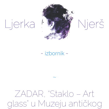
izbornik
O AUTORICI
NOVOSTI
ZADAR, “Staklo – Art
RADOVI
glass” u Muzeju antičkog