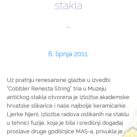
stakla
IZLOŽBE
RADIONICE
FILM
6. lipnja 2011.
KONTAKT
ENGLISH
Uz pratnju renesansne glazbe u izvedbi
“Cobbler Renesta String” tria u Muzeju
antičkog stakla otvorena je izložba akademske
hrvatske slikarice i naše najbolje keramičarke
Ljerke Njerš. Izložba radova oslikanih na staklu
u tehnici fuzije, koja je bila i središnji događaj
proslave druge godišnjice MAS-a, privukla je