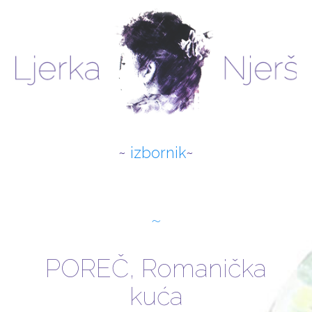
izbornik
O AUTORICI
NOVOSTI
POREČ, Romanička
RADOVI
kuća