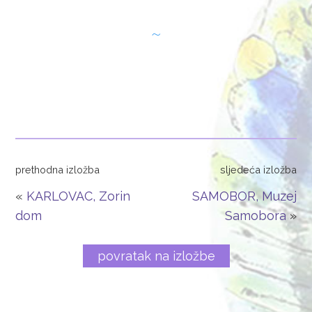
IZLOŽBE
RADIONICE
FILM
KONTAKT
prethodna izložba
sljedeća izložba
ENGLISH
«
KARLOVAC, Zorin
SAMOBOR, Muzej
dom
Samobora
»
povratak na izložbe